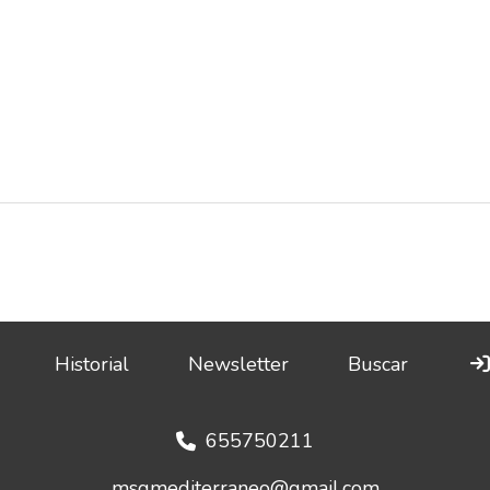
Historial
Newsletter
Buscar
655750211
msgmediterraneo@gmail.com